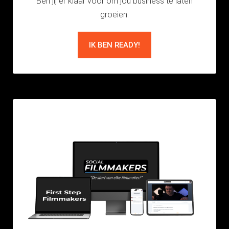
Ben jij er klaar voor om jou business te laten
groeien.
IK BEN READY!