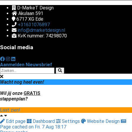
D-MarkeT Design
Akulaan 591
6717 XG
Ede
+31631076897
info@dmarketdesign.nl
KvK nummer: 74298070
Social media
Aanmelden Nieuwsbrief
Wacht nog heel even!
Wil jij onze
GRATIS
stappenplan?
Laat zien!
Edit page
Dashboard
Settings
Website Design
Page cached on Fri. 7 Aug 18:17