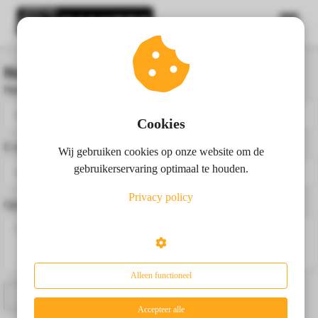
Neem contact op!
ngen
Naam
*
 policy
Cookies
E-mail
*
Wij gebruiken cookies op onze website om de
oneel
gebruikerservaring optimaal te houden.
onele
Privacy policy
Opmerking
s zijn
kelijk om
bsite te
ken. Ze
 gebruikt
Alleen functioneel
asisfuncties
Verzenden
der deze
Accepteer alle